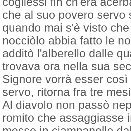
cogliessi fin ch'era acerb
che al suo povero servo s
quando mai s'è visto che 
nocciòlo abbia fatto le n
additò l'alberello dalle q
trovava ora nella sua sec
Signore vorrà esser così
servo, ritorna fra tre mes
Al diavolo non passò nepp
romito che assaggiasse i
messo in ciampanelle dall