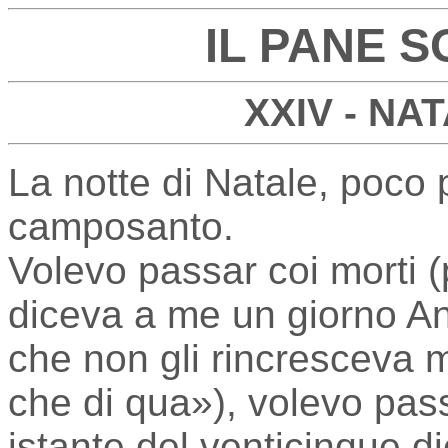
IL PANE 
XXIV - NA
La notte di Natale, poco 
camposanto.
Volevo passar coi morti (
diceva a me un giorno An
che non gli rincresceva m
che di qua»), volevo passa
istante del venticinque d