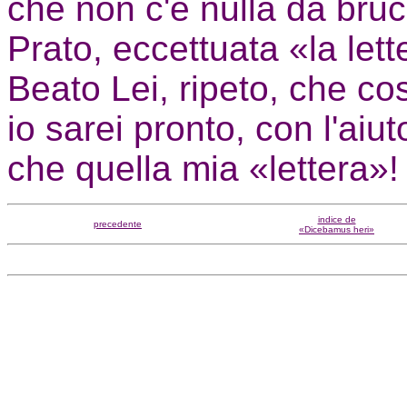
che non c'è nulla da bruc
Prato, eccettuata «la lett
Beato Lei, ripeto, che co
io sarei pronto, con l'aiut
che quella mia «lettera»!
indice de
precedente
«Dicebamus heri»