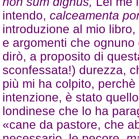
non sum dignus,
Lei me l
intendo,
calceamenta por
introduzione al mio libro
e argomenti che ognuno è 
dirò, a proposito di ques
sconfessata!) durezza, che 
più mi ha colpito, perchè
intenzione, è stato quello
londinese che lo ha parago
«cane da pastore, che ab
necessario, le pecore,
ma