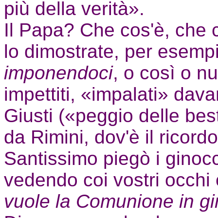
più della verità».
Il Papa? Che cos'è, che c
lo dimostrate, per esemp
imponendoci
, o così o n
impettiti, «impalati» dava
Giusti («peggio delle bes
da Rimini, dov'è il ricord
Santissimo piegò i ginoc
vedendo coi vostri occhi 
vuole la Comunione in gi