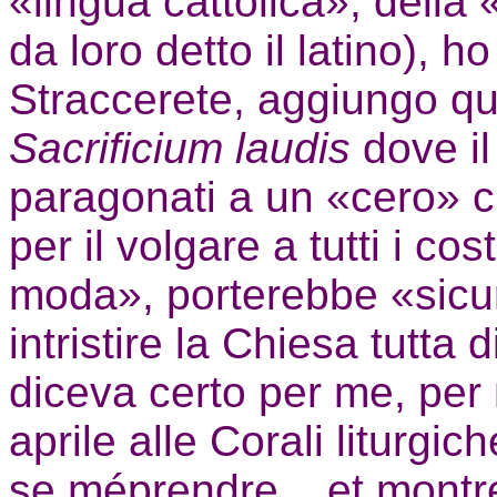
«lingua cattolica», della
da loro detto il latino), h
Straccerete, aggiungo qui
Sacrificium laudis
dove il
paragonati a un «cero» c
per il volgare a tutti i cos
moda», porterebbe «sicu
intristire la Chiesa tutta
diceva certo per me, per 
aprile alle Corali liturgi
se méprendre... et mont