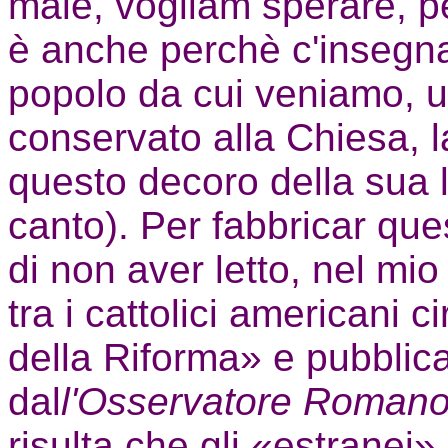
male, vogliam sperare, p
è anche perchè c'insegna
popolo da cui veniamo, u
conservato alla Chiesa, l
questo decoro della sua 
canto). Per fabbricar que
di non aver letto, nel mio l
tra i cattolici americani c
della Riforma» e pubblic
dal
l'Osservatore Roman
risulta che gli «estranei