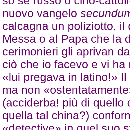
so se russo o cino-cattoli
nuovo vangelo
secundu
calcagna un poliziotto, il
Messa o al Papa che la dic
cerimonieri gli aprivan d
ciò che io facevo e vi ha r
«lui pregava in latino!» I
ma non «ostentatamente»,
(acciderba! più di quello
quella tal china?) confor
«detective» in quel suo 