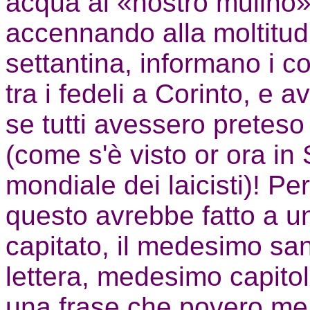
acqua al «nostro mulino»,
accennando alla moltitud
settantina, informano i 
tra i fedeli a Corinto, e 
se tutti avessero preteso
(come s'è visto or ora i
mondiale dei laicisti)! P
questo avrebbe fatto a un
capitato, il medesimo sa
lettera, medesimo capit
una frase che povero me s