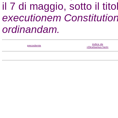
il 7 di maggio, sotto il tit
executionem Constitutioni
ordinandam.
indice de
precedente
«Dicebamus heri»