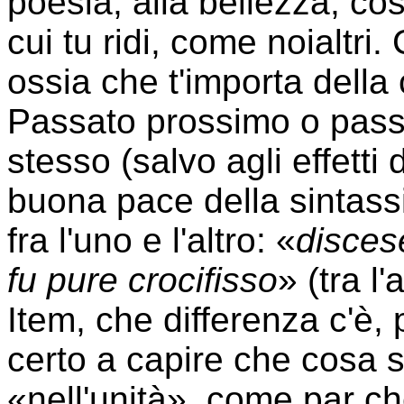
poesia, alla bellezza, co
cui tu ridi, come noialtri
ossia che t'importa dell
Passato prossimo o passa
stesso (salvo agli effetti
buona pace della sintassi
fra l'uno e l'altro: «
disces
fu pure crocifisso
» (tra l'
Item, che differenza c'è, 
certo a capire che cosa sig
«nell'unità», come par che