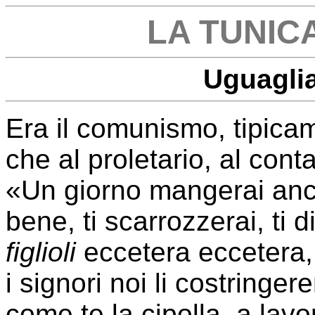
LA TUNIC
Uguagli
Era il comunismo, tipica
che al proletario, al cont
«Un giorno mangerai anche
bene, ti scarrozzerai, ti d
figlioli
eccetera eccetera,
i signori noi li costring
come te la cipolla, a lav