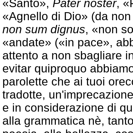
«Santo»,
Pater noster
, «
«Agnello di Dio» (da non
non sum dignus
, «non s
«andate» («in pace», ab
attento a non sbagliare i
evitar quiproquo abbiamo 
parolette che ai tuoi ore
tradotte, un'imprecazione
e in considerazione di 
alla grammatica nè, tanto 