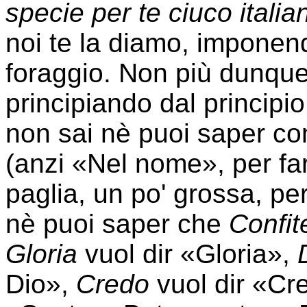
specie per te ciuco italia
noi te la diamo, imponendo
foraggio. Non più dunque
principiando dal principio
non sai nè puoi saper c
(anzi «Nel nome», per fart
paglia, un po' grossa, pe
nè puoi saper che
Confit
Gloria
vuol dir «Gloria»,
Dio»,
Credo
vuol dir «Cr