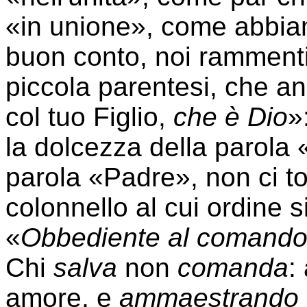
«in unione», come abbiam
buon conto, noi rammenti
piccola parentesi, che a
col tuo Figlio,
che è Dio
»
la dolcezza della parola 
parola «Padre», non ci to
colonnello al cui ordine s
«
Obbediente al comand
Chi
salva
non
comanda
:
amore, e
ammaestrando