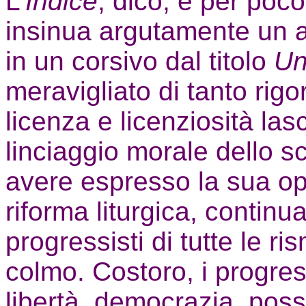
L'
Indice
, dico, e per poc
insinua argutamente un a
in un corsivo dal titolo
Un
meravigliato di tanto rigo
licenza e licenziosità lasci
linciaggio morale dello scr
avere espresso la sua opi
riforma liturgica, continu
progressisti di tutte le rism
colmo. Costoro, i progres
libertà, democrazia, possib