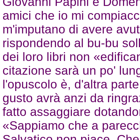
Giovanni Papini e Domenic
amici che io mi compiacci
m'imputano di avere avuto
rispondendo al bu-bu sol
dei loro libri non «edific
citazione sarà un po' lung
l'opuscolo è, d'altra part
gusto avrà anzi da ringra
fatto assaggiare dotando
«Sappiamo che a parecch
Salvatico non piace. Che a