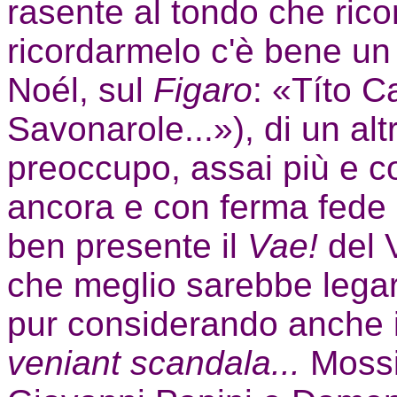
rasente al tondo che rico
ricordarmelo c'è bene un 
Noél, sul
Figaro
: «Títo C
Savonarole...»), di un alt
preoccupo, assai più e c
ancora e con ferma fede 
ben presente il
Vae!
del 
che meglio sarebbe legars
pur considerando anche 
veniant scandala...
Mossi